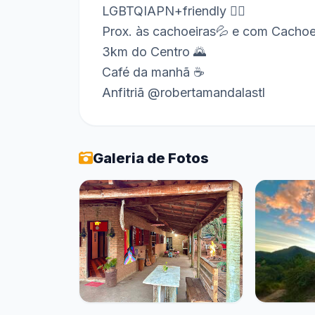
LGBTQIAPN+friendly 🏳️‍🌈
Prox. às cachoeiras💦 e com Cachoei
3km do Centro 🌄
Café da manhã ☕
Galeria de Fotos