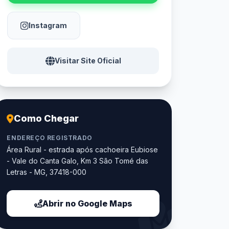
Instagram
Visitar Site Oficial
Como Chegar
ENDEREÇO REGISTRADO
Área Rural - estrada após cachoeira Eubiose
- Vale do Canta Galo, Km 3 São Tomé das
Letras - MG, 37418-000
Abrir no Google Maps